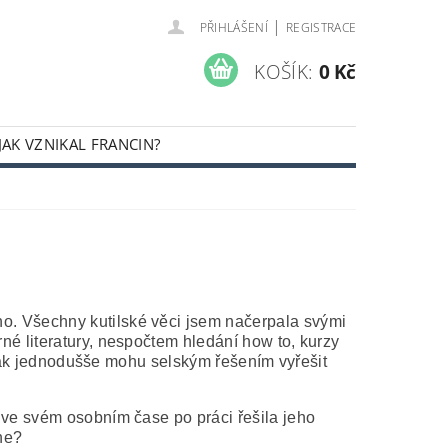
|
PŘIHLÁŠENÍ
REGISTRACE
KOŠÍK:
0 Kč
JAK VZNIKAL FRANCIN?
o. Všechny kutilské věci jsem načerpala svými
né literatury, nespočtem hledání how to, kurzy
, jak jednodušše mohu selským řešením vyřešit
 ve svém osobním čase po práci řešila jeho
ne?