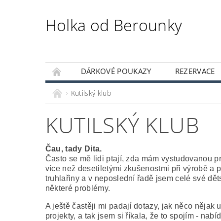
Holka od Berounky
DÁRKOVÉ POUKAZY
REZERVACE
KUTILSKÝ KLUB
Kutilský klub
KUTILSKÝ KLUB
Čau, tady Dita.
Často se mě lidi ptají, zda mám vystudovanou 
více než desetiletými zkušenostmi při výrobě a 
truhlařiny a v neposlední řadě jsem celé své dět
některé problémy.
A ještě častěji mi padají dotazy, jak něco něja
projekty, a tak jsem si říkala, že to spojím - 