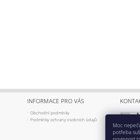
INFORMACE PRO VÁS
KONTA
Obchodní podmínky
Podmínky ochrany osobních údajů
Moc nepečuj
potřeba suš
povinnost t