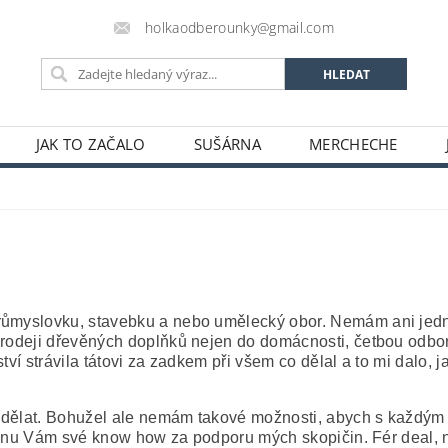
holkaodberounky@gmail.com
JAK TO ZAČALO
SUŠÁRNA
MERCHECHE
průmyslovku, stavebku a nebo umělecký obor. Nemám ani jedn
prodeji dřevěných doplňků nejen do domácnosti, četbou odbor
ství strávila tátovi za zadkem při všem co dělal a to mi dalo
k udělat. Bohužel ale nemám takové možnosti, abych s každým
nabídnu Vám své know how za podporu mých skopičin. Fér deal, 