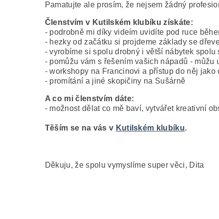
Pamatujte ale prosím, že nejsem žádný profesio
Členstvím v Kutilském klubíku získáte:
- podrobně mi díky videím uvidíte pod ruce běh
- hezky od začátku si projdeme základy se dřeve
- vyrobíme si spolu drobný i větší nábytek spolu 
- pomůžu vám s řešením vašich nápadů - můžu ud
- workshopy na Francinovi a přístup do něj jako
- promítání a jiné skopičiny na Sušárně
A co mi členstvím dáte:
- možnost dělat co mě baví, vytvářet kreativní o
Těším se na vás v
Kutilském klubíku
.
Děkuju, že spolu vymyslíme super věci, Dita