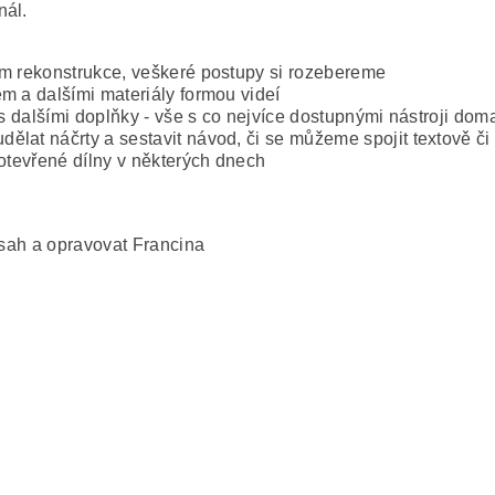
nál.
em rekonstrukce, veškeré postupy si rozebereme
m a dalšími materiály formou videí
s dalšími doplňky - vše s co nejvíce dostupnými nástroji doma,
ělat náčrty a sestavit návod, či se můžeme spojit textově č
 otevřené dílny v některých dnech
bsah a opravovat Francina