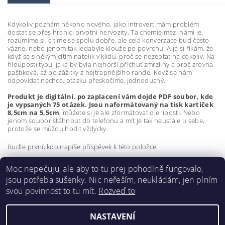
Kdykoliv poznám někoho nového, jako introvert mám problém
dostat se přes hranici prvotní nervozity. Ta chemie mezi námi je,
rozumíme si, cítíme se spolu dobře, ale celá konverzace buď často
vázne, nebo jenom tak ledabyle klouže po povrchu. A já si říkám, že
když se s někým cítím natolik v klidu, proč se nezeptat na cokoliv. Na
hlouposti typu, jaká by byla nejhorší příchuť zmrzliny a proč zrovna
paštiková, až po zážitky z nejtrapnějšího rande. Když se nám
odpovídat nechce, otázku přeskočíme, jednoduchý.
Produkt je digitální, po zaplacení vám dojde PDF soubor, kde
je vypsaných 75 otázek. Jsou naformátovaný na tisk kartiček
8,5cm na 5,5cm
, můžete si je ale zformátovat dle libosti. Nebo
jenom soubor stáhnout do telefonu a mít je tak neustále u sebe,
protože se můžou hodit vždycky.
Buďte první, kdo napíše příspěvek k této položce.
Přidat komentář
Moc nepečuju, ale aby to tu prej pohodlně fungovalo,
jsou potřeba sušenky. Nic neřeším, neukládám, jen plním
svou povinnost to tu mít.
Rozveď to
NASTAVENÍ