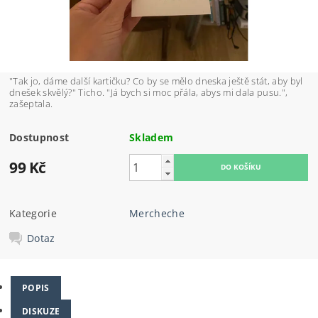
"Tak jo, dáme další kartičku? Co by se mělo dneska ještě stát, aby byl
dnešek skvělý?" Ticho. "Já bych si moc přála, abys mi dala pusu.",
zašeptala.
Dostupnost
Skladem
99 Kč
Kategorie
Mercheche
Dotaz
POPIS
DISKUZE