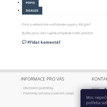
POPIS
DISKUZE
Print o velikost A4 na křídovém papíru 350 g/m
².
Buďte první, kdo napíše příspěvek k této položce.
Přidat komentář
INFORMACE PRO VÁS
KONTA
Obchodní podmínky
Podmínky ochrany osobních údajů
Moc nepečuj
potřeba suš