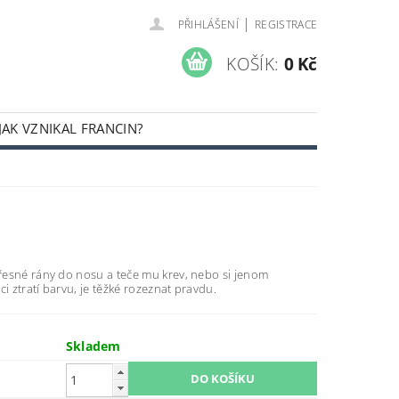
|
PŘIHLÁŠENÍ
REGISTRACE
KOŠÍK:
0 Kč
JAK VZNIKAL FRANCIN?
 přesné rány do nosu a teče mu krev, nebo si jenom
ci ztratí barvu, je těžké rozeznat pravdu.
Skladem