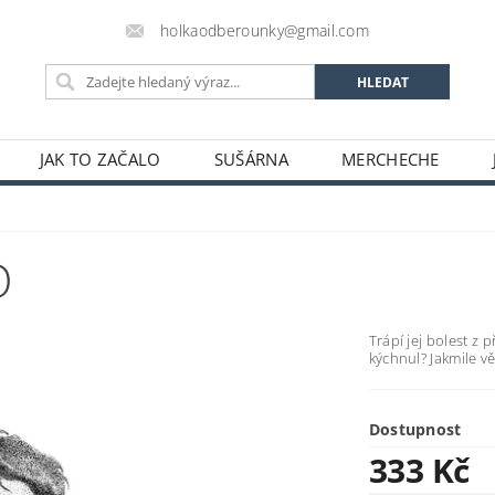
holkaodberounky@gmail.com
JAK TO ZAČALO
SUŠÁRNA
MERCHECHE
O
Trápí jej bolest z
kýchnul? Jakmile vě
Dostupnost
333 Kč