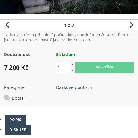
1
z 3
Tady už je třeba při balení počítat kusy spodního prádla. Za tři noci
jste tu skoro stejně místní jako srnky za plotem.
Dostupnost
Skladem
7 200 Kč
Kategorie
Dárkové poukazy
Dotaz
POPIS
DISKUZE