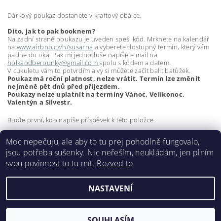
Dárkový poukaz dostanete v kraftový obálce.
Dito, jak to pak booknem?
Na zadní straně poukazu je uveden spešl kód. Mrknete na kalendář
na
www.airbnb.cz/h/susarna
a vyberete dostupný termín, který vám
padne do oka. Pak mi jednoduše napíšete mail na
holkaodberounky@gmail.com
spolu s kódem a datem.
V cukuletu vám to potvrdím a vy si můžete začít balit batůžek.
Poukaz má roční platnost, nelze vrátit. Termín lze změnit
nejméně pět dnů před příjezdem.
Poukazy nelze uplatnit na termíny Vánoc, Velikonoc,
Valentýn a Silvestr.
Buďte první, kdo napíše příspěvek k této položce.
Přidat komentář
Moc nepečuju, ale aby to tu prej pohodlně fungovalo,
jsou potřeba sušenky. Nic neřeším, neukládám, jen plním
svou povinnost to tu mít.
Rozveď to
NASTAVENÍ
2026 ©
Holka od Berounky
, všechna práva vyhrazena
Vytvořil Shoptet
SOUHLASÍM