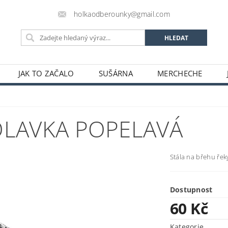
holkaodberounky@gmail.com
JAK TO ZAČALO
SUŠÁRNA
MERCHECHE
OLAVKA POPELAVÁ
Stála na břehu řeky
Dostupnost
60 Kč
Kategorie