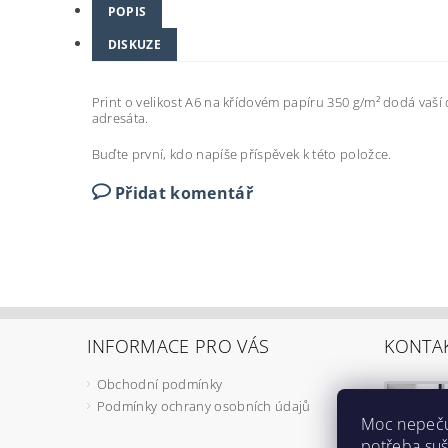
POPIS
DISKUZE
Print o velikost A6 na křídovém papíru 350 g/m
²
dodá vaší 
adresáta.
Buďte první, kdo napíše příspěvek k této položce.
Přidat komentář
INFORMACE PRO VÁS
KONTA
Obchodní podmínky
Podmínky ochrany osobních údajů
Moc nepečuj
potřeba suš