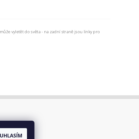
e vyletět do světa - na zadní straně jsou linky pro
UHLASÍM